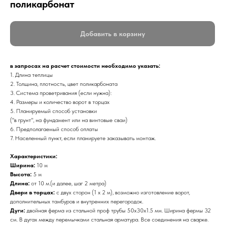
поликарбонат
Добавить в корзину
в запросах на расчет стоимости необходимо указать:
1. Длина теплицы
2. Толщина, плотность, цвет поликарбоната
3. Система проветривания (если нужна):
4. Размеры и количество ворот в торцах
5. Планируемый способ установки
("в грунт", на фундамент или на винтовые сваи)
6. Предполагаемый способ оплаты
7. Населенный пункт, если планируете заказывать монтаж.
Характеристики:
Ширина:
10 м
Высота:
5 м
Длина:
от 10 м.(и далее, шаг 2 метра)
Двери в торцах:
c двух сторон (1 x 2 м), возможно изготовление ворот,
дополнительных тамбуров и внутренних перегородок.
Дуги:
двойная ферма из стальной проф трубы 50х30х1.5 мм. Ширина фермы 32
см. В дугах между перемычками стальная арматура. Все соединения на сварке.