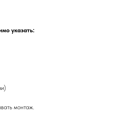
имо указать:
аи)
ывать монтаж.